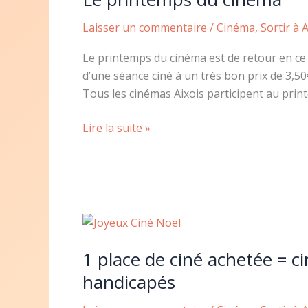
Laisser un commentaire
/
Cinéma
,
Sortir à A
Le printemps du cinéma est de retour en c
d’une séance ciné à un très bon prix de 3,
Tous les cinémas Aixois participent au prin
Le
Lire la suite »
printemps
du
cinéma
1 place de ciné achetée = c
handicapés