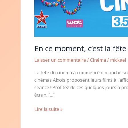
En ce moment, c’est la fête
Laisser un commentaire
/
Cinéma
/
mickael
La fête du cinéma à commencé dimanche soir e
cinémas Aixois proposent leurs films à l’affi
séance ! Profitez de ces quelques jours à p
écran. […]
En
Lire la suite »
ce
moment,